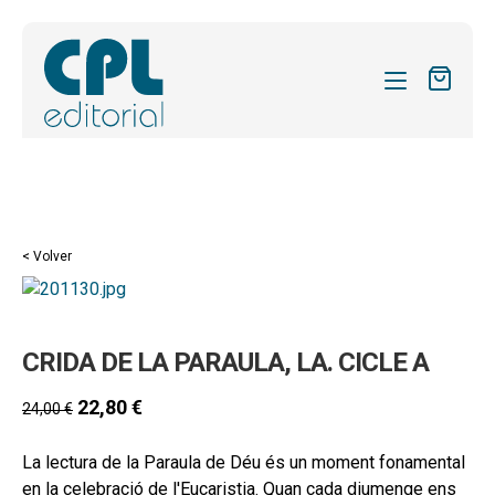
CATÁLOGO
MIS SUSCRIPCIONES
Expandi
REVISTAS
< Volver
el
FORMAS
menú
hijo
Expandi
SOBRE NOSOTROS
CRIDA DE LA PARAULA, LA. CICLE A
el
Expandi
ACTUALIDAD
menú
el
22,80
€
24,00
€
hijo
Expandi
BLOG
menú
el
hijo
La lectura de la Paraula de Déu és un moment fonamental
CONTACTO
menú
en la celebració de l'Eucaristia. Quan cada diumenge ens