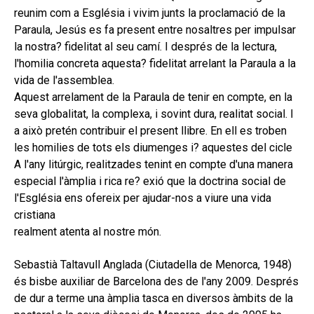
hijo
MI CUENTA
reunim com a Església i vivim junts la proclamació de la
Paraula, Jesús es fa present entre nosaltres per impulsar
BUSCAR
la nostra? fidelitat al seu camí. I després de la lectura,
l'homilia concreta aquesta? fidelitat arrelant la Paraula a la
CAT
vida de l'assemblea.
ESP
Aquest arrelament de la Paraula de tenir en compte, en la
seva globalitat, la complexa, i sovint dura, realitat social. I
a això pretén contribuir el present llibre. En ell es troben
les homilies de tots els diumenges i? aquestes del cicle
A l'any litúrgic, realitzades tenint en compte d'una manera
especial l'àmplia i rica re? exió que la doctrina social de
l'Església ens ofereix per ajudar-nos a viure una vida
cristiana
realment atenta al nostre món.
Sebastià Taltavull Anglada (Ciutadella de Menorca, 1948)
és bisbe auxiliar de Barcelona des de l'any 2009. Després
de dur a terme una àmplia tasca en diversos àmbits de la