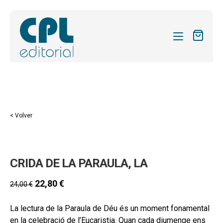
CATÁLOGO
MIS SUSCRIPCIONES
Expandi
REVISTAS
< Volver
el
FORMAS
menú
hijo
Expandi
SOBRE NOSOTROS
CRIDA DE LA PARAULA, LA
el
Expandi
ACTUALIDAD
menú
el
22,80
€
24,00
€
hijo
Expandi
BLOG
menú
el
hijo
La lectura de la Paraula de Déu és un moment fonamental
CONTACTO
menú
en la celebració de l’Eucaristia. Quan cada diumenge ens