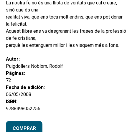
hijo
La nostra fe no és una llista de veritats que cal creure,
MI CUENTA
sinó que és una
BUSCAR
realitat viva, que ens toca molt endins, que ens pot donar
la felicitat.
CAT
Aquest llibre ens va desgranant les frases de la professió
de fe cristiana,
ESP
perquè les entenguem millor i les visquem més a fons.
Autor:
Puigdollers Noblom, Rodolf
Páginas:
72
Fecha de edición:
06/05/2008
ISBN:
9788498052756
COMPRAR