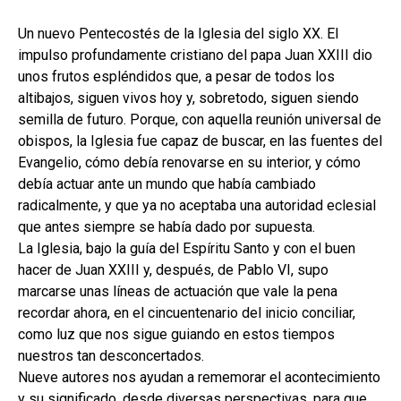
hijo
MI CUENTA
Un nuevo Pentecostés de la Iglesia del siglo XX. El
BUSCAR
impulso profundamente cristiano del papa Juan XXIII dio
unos frutos espléndidos que, a pesar de todos los
CAT
altibajos, siguen vivos hoy y, sobretodo, siguen siendo
semilla de futuro. Porque, con aquella reunión universal de
ESP
obispos, la Iglesia fue capaz de buscar, en las fuentes del
Evangelio, cómo debía renovarse en su interior, y cómo
debía actuar ante un mundo que había cambiado
radicalmente, y que ya no aceptaba una autoridad eclesial
que antes siempre se había dado por supuesta.
La Iglesia, bajo la guía del Espíritu Santo y con el buen
hacer de Juan XXIII y, después, de Pablo VI, supo
marcarse unas líneas de actuación que vale la pena
recordar ahora, en el cincuentenario del inicio conciliar,
como luz que nos sigue guiando en estos tiempos
nuestros tan desconcertados.
Nueve autores nos ayudan a rememorar el acontecimiento
y su significado, desde diversas perspectivas, para que