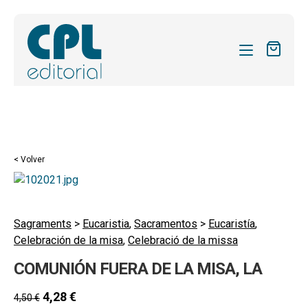
CATÁLOGO
MIS SUSCRIPCIONES
Expandi
REVISTAS
< Volver
el
FORMAS
menú
hijo
Expandi
SOBRE NOSOTROS
el
Sagraments
>
Eucaristia
,
Sacramentos
>
Eucaristía
,
Expandi
ACTUALIDAD
Celebración de la misa
,
Celebració de la missa
menú
el
hijo
Expandi
BLOG
COMUNIÓN FUERA DE LA MISA, LA
menú
el
hijo
CONTACTO
menú
4,28
€
4,50
€