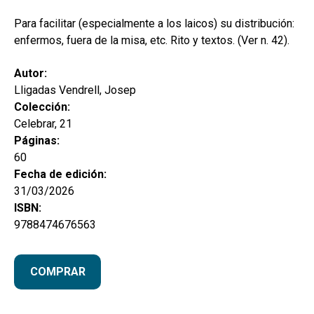
hijo
MI CUENTA
Para facilitar (especialmente a los laicos) su distribución:
BUSCAR
enfermos, fuera de la misa, etc. Rito y textos. (Ver n. 42).
CAT
Autor:
Lligadas Vendrell, Josep
ESP
Colección:
Celebrar, 21
Páginas:
60
Fecha de edición:
31/03/2026
ISBN:
9788474676563
COMPRAR