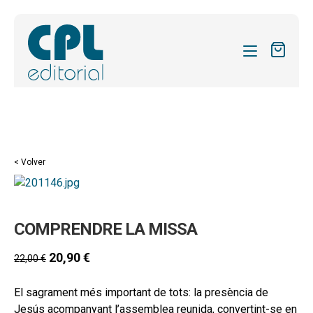
CATÁLOGO
MIS SUSCRIPCIONES
Expandi
REVISTAS
< Volver
el
FORMAS
menú
hijo
Expandi
SOBRE NOSOTROS
COMPRENDRE LA MISSA
el
Expandi
ACTUALIDAD
menú
el
20,90
€
22,00
€
hijo
Expandi
BLOG
menú
el
hijo
El sagrament més important de tots: la presència de
CONTACTO
menú
Jesús acompanyant l’assemblea reunida, convertint-se en