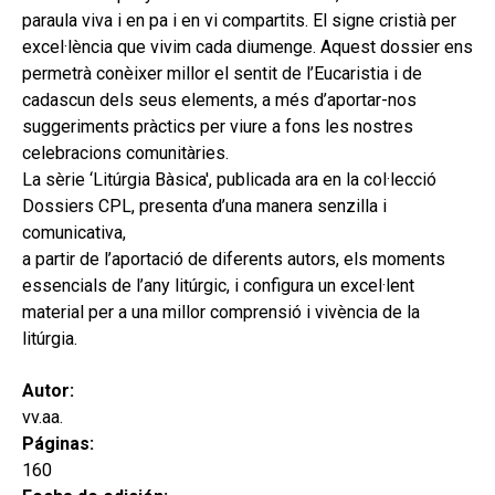
hijo
MI CUENTA
paraula viva i en pa i en vi compartits. El signe cristià per
excel·lència que vivim cada diumenge. Aquest dossier ens
BUSCAR
permetrà conèixer millor el sentit de l’Eucaristia i de
cadascun dels seus elements, a més d’aportar-nos
CAT
suggeriments pràctics per viure a fons les nostres
ESP
celebracions comunitàries.
La sèrie ‘Litúrgia Bàsica', publicada ara en la col·lecció
Dossiers CPL, presenta d’una manera senzilla i
comunicativa,
a partir de l’aportació de diferents autors, els moments
essencials de l’any litúrgic, i configura un excel·lent
material per a una millor comprensió i vivència de la
litúrgia.
Autor:
vv.aa.
Páginas:
160