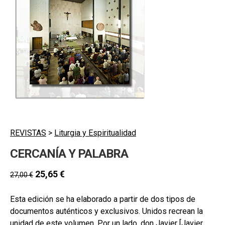
hijo
MI CUENTA
BUSCAR
CAT
ESP
REVISTAS
>
Liturgia y Espiritualidad
CERCANÍA Y PALABRA
25,65
€
27,00
€
Esta edición se ha elaborado a partir de dos tipos de
documentos auténticos y exclusivos. Unidos recrean la
unidad de este volumen. Por un lado, don Javier [Javier