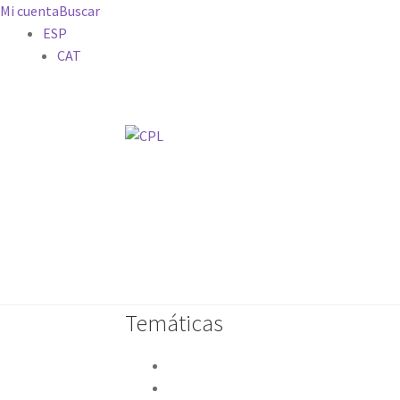
Mi cuenta
Buscar
ESP
CAT
Catálogo
Mis suscripciones
Revista
Blog
Contacto
Temáticas
Año litúrgico
Año sacerdotal