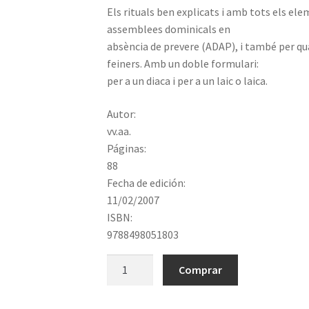
Els rituals ben explicats i amb tots els ele
assemblees dominicals en
absència de prevere (ADAP), i també per qua
feiners. Amb un doble formulari:
per a un diaca i per a un laic o laica.
Autor:
vv.aa.
Páginas:
88
Fecha de edición:
11/02/2007
ISBN:
9788498051803
Celebracions
Comprar
quan
no