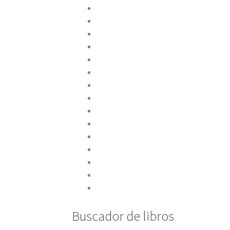
Biblioteca Litúrgica
Celebrar
CPL Libri
Cuadernos Phase
Culmen et Fons
Culmen et Fons - Minor
Dossiers CPL
Emaús
Emaús Maior
Liturgia Básica
Otras publicaciones
Pastoral.doc
Publicaciones musicales
Santos y Santas
Serie Fiesta
Buscador de libros