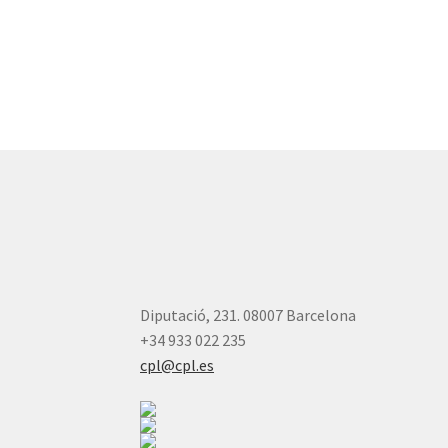
Diputació, 231. 08007 Barcelona
+34 933 022 235
cpl@cpl.es