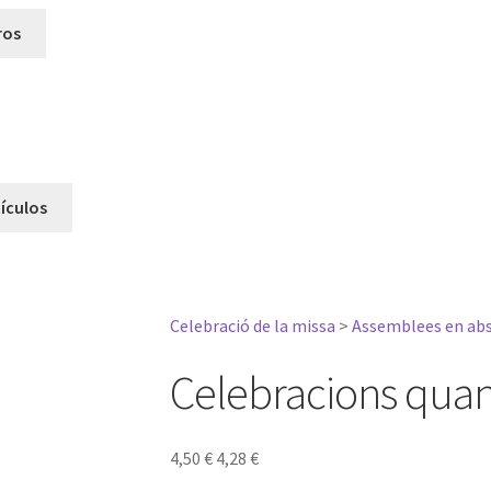
Celebració de la missa
>
Assemblees en abs
Celebracions quan 
4,50
€
4,28
€