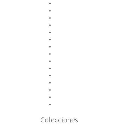
Biblia
Catequesis litúrgica
Celebración de la misa
Cristiandad
Documentación
Espiritualidad
Ética
Filosofía
Historia de la liturgia
Humanidad
Liturgia de las Horas
Liturgia y teología
Oración
Religiosidad popular
Sacramentos
Colecciones