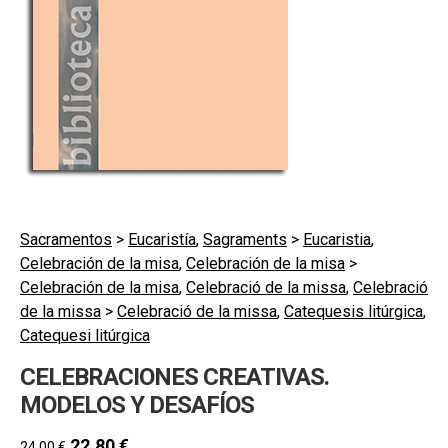
hijo
MI CUENTA
BUSCAR
CAT
ESP
Sacramentos
>
Eucaristía
,
Sagraments
>
Eucaristia
,
Celebración de la misa
,
Celebración de la misa
>
Celebración de la misa
,
Celebració de la missa
,
Celebració
de la missa
>
Celebració de la missa
,
Catequesis litúrgica
,
Catequesi litúrgica
CELEBRACIONES CREATIVAS.
MODELOS Y DESAFÍOS
22,80
€
24,00
€