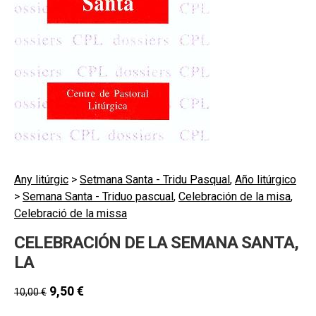
hijo
MI CUENTA
BUSCAR
CAT
ESP
Any litúrgic
>
Setmana Santa - Tridu Pasqual
,
Año litúrgico
>
Semana Santa - Triduo pascual
,
Celebración de la misa
,
Celebració de la missa
CELEBRACIÓN DE LA SEMANA SANTA,
LA
9,50
€
10,00
€