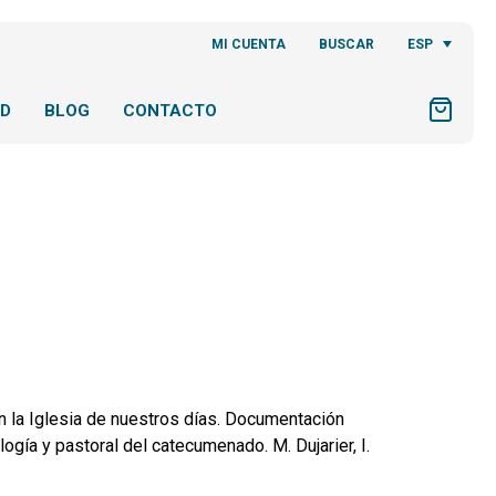
ESP
MI CUENTA
BUSCAR
AD
BLOG
CONTACTO
n la Iglesia de nuestros días. Documentación
ogía y pastoral del catecumenado. M. Dujarier, I.