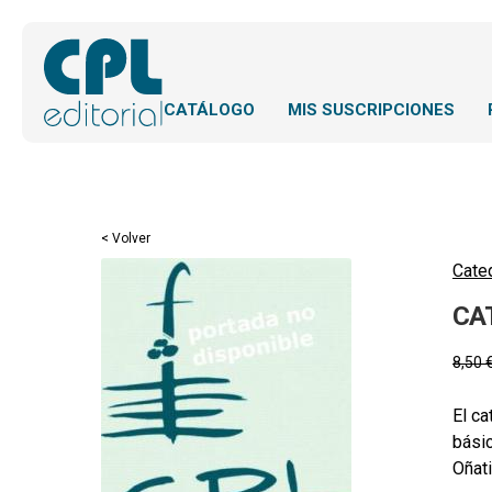
CATÁLOGO
MIS SUSCRIPCIONES
< Volver
Cateq
CA
8,50
El ca
básic
Oñat