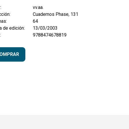
:
vv.aa.
ción:
Cuadernos Phase, 131
nas:
64
 de edición:
13/03/2003
:
9788474678819
OMPRAR