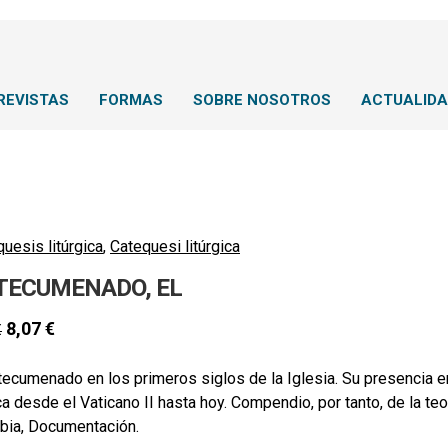
REVISTAS
FORMAS
SOBRE NOSOTROS
ACTUALID
uesis litúrgica
,
Catequesi litúrgica
TECUMENADO, EL
8,07
€
€
tecumenado en los primeros siglos de la Iglesia. Su presencia e
a desde el Vaticano II hasta hoy. Compendio, por tanto, de la teol
ibia, Documentación.