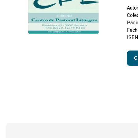
Autor
Colec
Pági
Fecha
ISBN
C