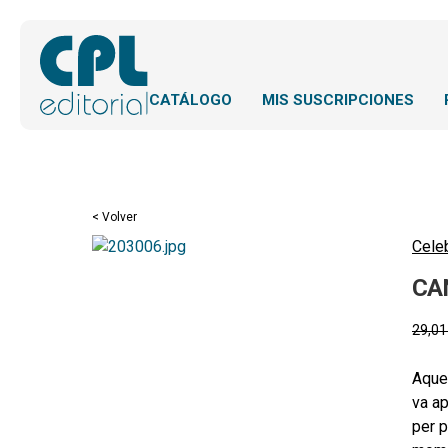
CATÁLOGO
MIS SUSCRIPCIONES
< Volver
Cele
CA
29,0
Aques
va ap
per p