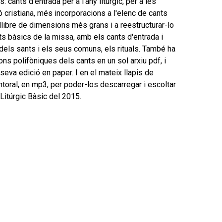
cants d'entrada per a l'any litúrgic, per a les
 cristiana, més incorporacions a l'elenc de cants
llibre de dimensions més grans i a reestructurar-lo
s bàsics de la missa, amb els cants d'entrada i
 dels sants i els seus comuns, els rituals. També ha
ns polifòniques dels cants en un sol arxiu pdf, i
seva edició en paper. I en el mateix llapis de
toral, en mp3, per poder-los descarregar i escoltar
Litúrgic Bàsic del 2015.