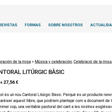
REVISTAS
FORMAS
SOBRE NOSOTROS
ACTUALID
bración de la misa
>
Música y celebración
,
Celebració de la miss
NTORAL LITÚRGIC BÀSIC
27,56
€
1
€
t és un nou Cantoral Litúrgic Bàsic. Perquè és un producte renov
arèixer aquest llibre, que podríem plantejar com a document de 
rimer cop, una veritable pastoral del cant a les nostres esglési