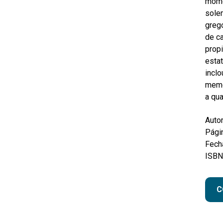
momen
solem
grego
de ca
propi
estat
inclo
memòr
a qua
Autor
Pági
Fecha
ISBN
C