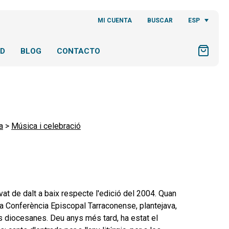
ESP
MI CUENTA
BUSCAR
AD
BLOG
CONTACTO
a
>
Música i celebració
at de dalt a baix respecte l'edició del 2004. Quan
la Conferència Episcopal Tarraconense, plantejava,
es diocesanes. Deu anys més tard, ha estat el