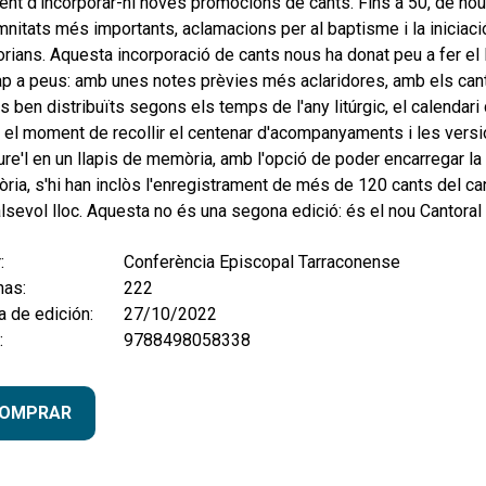
t d'incorporar-hi noves promocions de cants. Fins a 50, de nous: 
nitats més importants, aclamacions per al baptisme i la iniciació
rians. Aquesta incorporació de cants nous ha donat peu a fer el 
p a peus: amb unes notes prèvies més aclaridores, amb els cant
s ben distribuïts segons els temps de l'any litúrgic, el calendari
 el moment de recollir el centenar d'acompanyaments i les versio
ure'l en un llapis de memòria, amb l'opció de poder encarregar la 
ia, s'hi han inclòs l'enregistrament de més de 120 cants del can
lsevol lloc. Aquesta no és una segona edició: és el nou Cantoral 
:
Conferència Episcopal Tarraconense
nas:
222
 de edición:
27/10/2022
:
9788498058338
OMPRAR