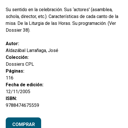
hijo
MI CUENTA
Su sentido en la celebración. Sus ‘actores' (asamblea,
BUSCAR
schola, director, etc.). Características de cada canto de la
misa. De la Liturgia de las Horas. Su programación. (Ver
CAT
Dossier 38).
ESP
Autor:
Aldazábal Larrañaga, José
Colección:
Dossiers CPL
Páginas:
116
Fecha de edición:
12/11/2005
ISBN:
9788474675559
COMPRAR