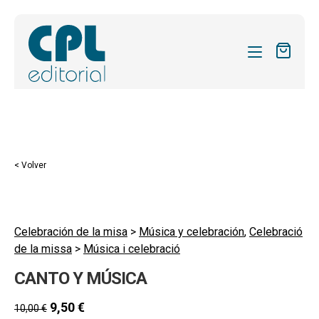
CATÁLOGO
MIS SUSCRIPCIONES
Expandi
REVISTAS
< Volver
el
FORMAS
menú
hijo
Expandi
SOBRE NOSOTROS
el
Celebración de la misa
>
Música y celebración
,
Celebració
Expandi
ACTUALIDAD
de la missa
>
Música i celebració
menú
el
hijo
Expandi
BLOG
CANTO Y MÚSICA
menú
el
hijo
CONTACTO
menú
9,50
€
10,00
€