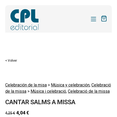
CATÁLOGO
MIS SUSCRIPCIONES
Expandi
REVISTAS
< Volver
el
FORMAS
menú
hijo
Expandi
SOBRE NOSOTROS
el
Celebración de la misa
>
Música y celebración
,
Celebració
Expandi
ACTUALIDAD
de la missa
>
Música i celebració
,
Celebració de la missa
menú
el
hijo
Expandi
BLOG
CANTAR SALMS A MISSA
menú
el
hijo
CONTACTO
menú
4,04
€
4,25
€