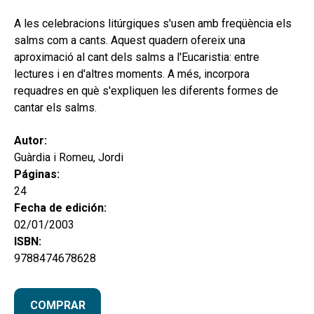
hijo
MI CUENTA
A les celebracions litúrgiques s'usen amb freqüència els
BUSCAR
salms com a cants. Aquest quadern ofereix una
aproximació al cant dels salms a l'Eucaristia: entre
CAT
lectures i en d'altres moments. A més, incorpora
requadres en què s'expliquen les diferents formes de
ESP
cantar els salms.
Autor:
Guàrdia i Romeu, Jordi
Páginas:
24
Fecha de edición:
02/01/2003
ISBN:
9788474678628
COMPRAR