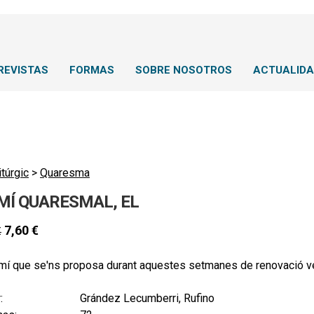
REVISTAS
FORMAS
SOBRE NOSOTROS
ACTUALID
itúrgic
>
Quaresma
MÍ QUARESMAL, EL
7,60
€
€
amí que se'ns proposa durant aquestes setmanes de renovació v
:
Grández Lecumberri, Rufino