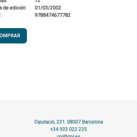
nas:
72
 de edición:
01/03/2002
:
9788474677782
OMPRAR
Diputació, 231. 08007 Barcelona
+34 933 022 235
cpl@cpl.es