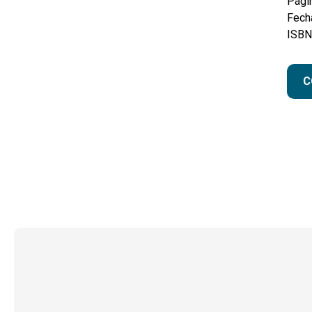
Pági
Fecha
ISBN
C