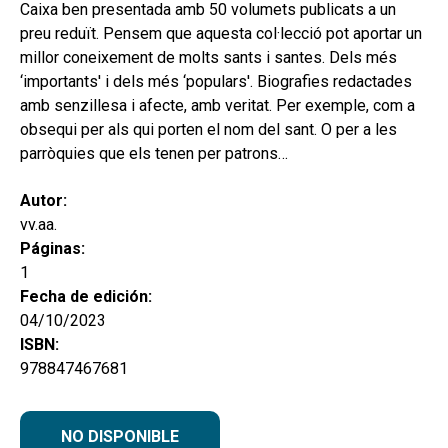
hijo
Caixa ben presentada amb 50 volumets publicats a un
MI CUENTA
preu reduït. Pensem que aquesta col·lecció pot aportar un
BUSCAR
millor coneixement de molts sants i santes. Dels més
‘importants' i dels més ‘populars'. Biografies redactades
CAT
amb senzillesa i afecte, amb veritat. Per exemple, com a
obsequi per als qui porten el nom del sant. O per a les
ESP
parròquies que els tenen per patrons…
Autor:
vv.aa.
Páginas:
1
Fecha de edición:
04/10/2023
ISBN:
978847467681
NO DISPONIBLE