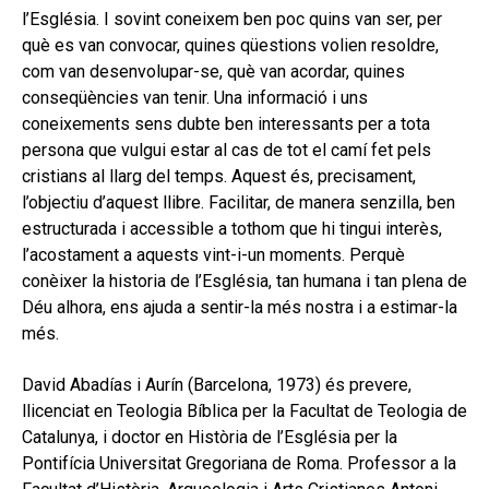
l’Església. I sovint coneixem ben poc quins van ser, per
què es van convocar, quines qüestions volien resoldre,
com van desenvolupar-se, què van acordar, quines
conseqüències van tenir. Una informació i uns
coneixements sens dubte ben interessants per a tota
persona que vulgui estar al cas de tot el camí fet pels
cristians al llarg del temps. Aquest és, precisament,
l’objectiu d’aquest llibre. Facilitar, de manera senzilla, ben
estructurada i accessible a tothom que hi tingui interès,
l’acostament a aquests vint-i-un moments. Perquè
conèixer la historia de l’Església, tan humana i tan plena de
Déu alhora, ens ajuda a sentir-la més nostra i a estimar-la
més.
David Abadías i Aurín (Barcelona, 1973) és prevere,
llicenciat en Teologia Bíblica per la Facultat de Teologia de
Catalunya, i doctor en Història de l’Església per la
Pontifícia Universitat Gregoriana de Roma. Professor a la