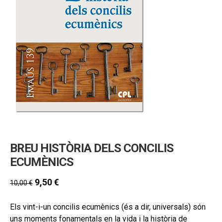
hijo
MI CUENTA
BUSCAR
CAT
ESP
BREU HISTÒRIA DELS CONCILIS
ECUMÈNICS
9,50
€
10,00
€
Els vint-i-un concilis ecumènics (és a dir, universals) són
uns moments fonamentals en la vida i la història de