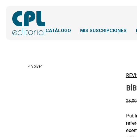
CATÁLOGO
MIS SUSCRIPCIONES
< Volver
REVI
BÍ
25,0
Publi
refer
exemp