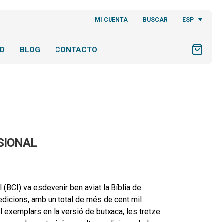
ESP
MI CUENTA
BUSCAR
AD
BLOG
CONTACTO
SIONAL
 (BCI) va esdevenir ben aviat la Bíblia de
edicions, amb un total de més de cent mil
l exemplars en la versió de butxaca, les tretze