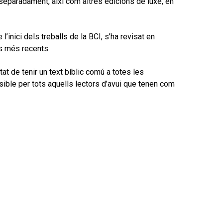
separadament, així com altres edicions de luxe, en
l’inici dels treballs de la BCI, s’ha revisat en
ns més recents.
at de tenir un text bíblic comú a totes les
nsible per tots aquells lectors d’avui que tenen com