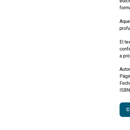
edici
forma
Aques
profu
El te
confe
a prò
Autor
Pági
Fecha
ISBN
C