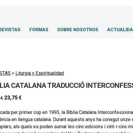
REVISTAS
FORMAS
SOBRE NOSOTROS
ACTUALID
STAS
>
Liturgia y Espiritualidad
BLIA CATALANA TRADUCCIÓ INTERCONFES
23,75
€
0
€
cada per primer cop en 1993, la Bíblia Catalana Interconfessional
ència en llengua catalana. Durant aquests anys ha conegut onze 
lars, als quals es poden sumar les cinc edicions i vint-i-cinc mi