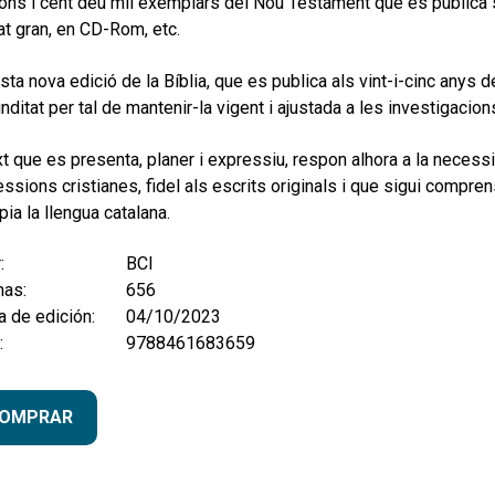
ons i cent deu mil exemplars del Nou Testament que es publica 
t gran, en CD-Rom, etc.
ta nova edició de la Bíblia, que es publica als vint-i-cinc anys de 
nditat per tal de mantenir-la vigent i ajustada a les investigacio
xt que es presenta, planer i expressiu, respon alhora a la necessit
ssions cristianes, fidel als escrits originals i que sigui compre
pia la llengua catalana.
:
BCI
nas:
656
 de edición:
04/10/2023
:
9788461683659
OMPRAR