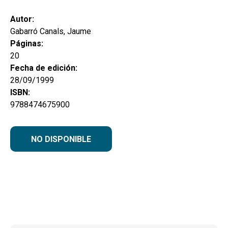
hijo
MI CUENTA
Autor:
BUSCAR
Gabarró Canals, Jaume
Páginas:
CAT
20
Fecha de edición:
ESP
28/09/1999
ISBN:
9788474675900
NO DISPONIBLE