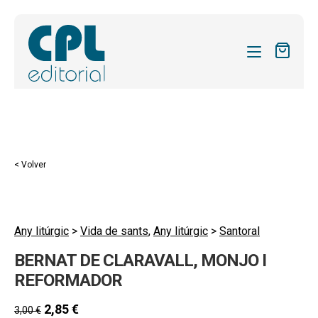
CATÁLOGO
MIS SUSCRIPCIONES
Expandi
REVISTAS
< Volver
el
FORMAS
menú
hijo
Expandi
SOBRE NOSOTROS
el
Any litúrgic
>
Vida de sants
,
Any litúrgic
>
Santoral
Expandi
ACTUALIDAD
menú
BERNAT DE CLARAVALL, MONJO I
el
hijo
Expandi
BLOG
menú
REFORMADOR
el
hijo
CONTACTO
menú
2,85
€
3,00
€