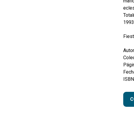
mafio
ecles
Total
1993
Fiest
Autor
Colec
Pági
Fecha
ISBN
C