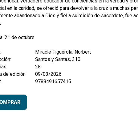
so local. Verdadero educador de conciencias en la verdad y promo
ial en la caridad, se ofreció para devolver a la cruz a muchas p
mente abandonado a Dios y fiel a su misión de sacerdote, fue a
.
a: 21 de octubre
:
Miracle Figuerola, Norbert
ción:
Santos y Santas, 310
nas:
28
 de edición:
09/03/2026
:
9788491657415
OMPRAR