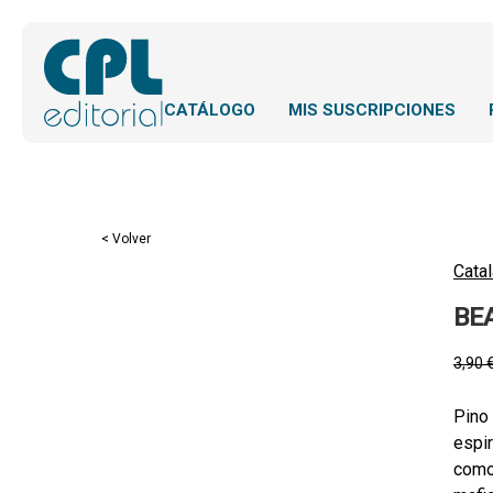
CATÁLOGO
MIS SUSCRIPCIONES
< Volver
Catal
BEA
3,90
Pino
espir
como