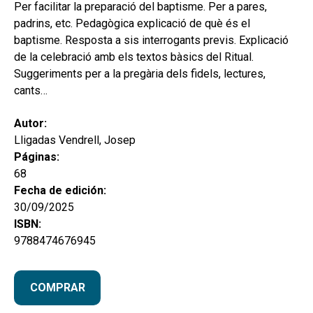
hijo
Per facilitar la preparació del baptisme. Per a pares,
MI CUENTA
padrins, etc. Pedagògica explicació de què és el
BUSCAR
baptisme. Resposta a sis interrogants previs. Explicació
de la celebració amb els textos bàsics del Ritual.
CAT
Suggeriments per a la pregària dels fidels, lectures,
cants…
ESP
Autor:
Lligadas Vendrell, Josep
Páginas:
68
Fecha de edición:
30/09/2025
ISBN:
9788474676945
COMPRAR