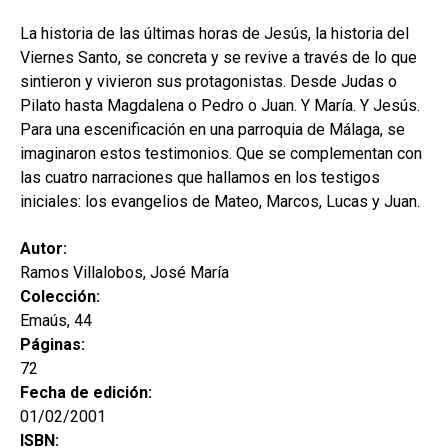
hijo
MI CUENTA
La historia de las últimas horas de Jesús, la historia del
BUSCAR
Viernes Santo, se concreta y se revive a través de lo que
sintieron y vivieron sus protagonistas. Desde Judas o
CAT
Pilato hasta Magdalena o Pedro o Juan. Y María. Y Jesús.
Para una escenificación en una parroquia de Málaga, se
ESP
imaginaron estos testimonios. Que se complementan con
las cuatro narraciones que hallamos en los testigos
iniciales: los evangelios de Mateo, Marcos, Lucas y Juan.
Autor:
Ramos Villalobos, José María
Colección:
Emaús, 44
Páginas:
72
Fecha de edición:
01/02/2001
ISBN: