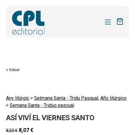
CATÁLOGO
MIS SUSCRIPCIONES
Expandi
REVISTAS
< Volver
el
FORMAS
menú
hijo
Expandi
SOBRE NOSOTROS
el
Any litúrgic
>
Setmana Santa - Tridu Pasqual
,
Año litúrgico
Expandi
ACTUALIDAD
>
Semana Santa - Triduo pascual
menú
el
hijo
Expandi
BLOG
ASÍ VIVÍ EL VIERNES SANTO
menú
el
hijo
CONTACTO
menú
8,07
€
8,50
€