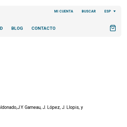
ESP
MI CUENTA
BUSCAR
AD
BLOG
CONTACTO
ldonado,J.Y. Garneau, J. López, J. Llopis, y