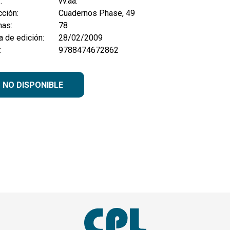
:
vv.aa.
ción:
Cuadernos Phase, 49
nas:
78
 de edición:
28/02/2009
:
9788474672862
NO DISPONIBLE