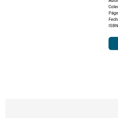
Autor
Colec
Pági
Fecha
ISBN