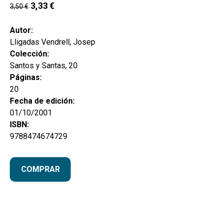
hijo
3,33
€
3,50
€
MI CUENTA
BUSCAR
Autor:
Lligadas Vendrell, Josep
CAT
Colección:
Santos y Santas, 20
ESP
Páginas:
20
Fecha de edición:
01/10/2001
ISBN:
9788474674729
COMPRAR