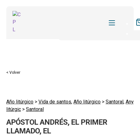
CATÁLOGO
MIS SUSCRIPCIONES
Expandi
REVISTAS
< Volver
el
FORMAS
menú
hijo
Expandi
SOBRE NOSOTROS
el
Año litúrgico
>
Vida de santos
,
Año litúrgico
>
Santoral
,
Any
Expandi
ACTUALIDAD
litúrgic
>
Santoral
menú
el
hijo
Expandi
BLOG
APÓSTOL ANDRÉS, EL PRIMER
menú
el
LLAMADO, EL
hijo
CONTACTO
menú