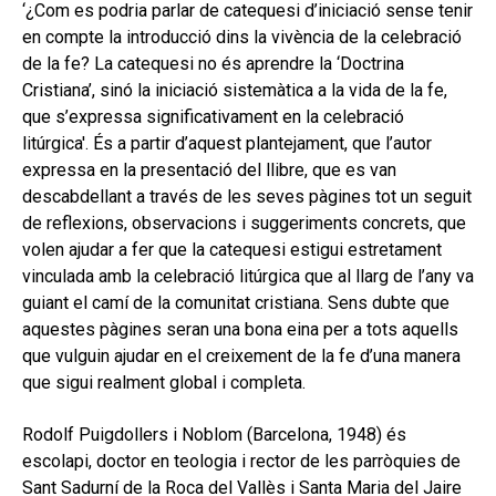
‘¿Com es podria parlar de catequesi d’iniciació sense tenir
MI CUENTA
en compte la introducció dins la vivència de la celebració
BUSCAR
de la fe? La catequesi no és aprendre la ‘Doctrina
Cristiana’, sinó la iniciació sistemàtica a la vida de la fe,
CAT
que s’expressa significativament en la celebració
litúrgica'. És a partir d’aquest plantejament, que l’autor
ESP
expressa en la presentació del llibre, que es van
descabdellant a través de les seves pàgines tot un seguit
de reflexions, observacions i suggeriments concrets, que
volen ajudar a fer que la catequesi estigui estretament
vinculada amb la celebració litúrgica que al llarg de l’any va
guiant el camí de la comunitat cristiana. Sens dubte que
aquestes pàgines seran una bona eina per a tots aquells
que vulguin ajudar en el creixement de la fe d’una manera
que sigui realment global i completa.
Rodolf Puigdollers i Noblom (Barcelona, 1948) és
escolapi, doctor en teologia i rector de les parròquies de
Sant Sadurní de la Roca del Vallès i Santa Maria del Jaire