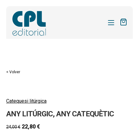
CATÁLOGO
MIS SUSCRIPCIONES
REVISTAS
< Volver
FORMAS
SOBRE NOSOTROS
Catequesi litúrgica
ACTUALIDAD
ANY LITÚRGIC, ANY CATEQUÈTIC
BLOG
22,80
€
24,00
€
CONTACTO