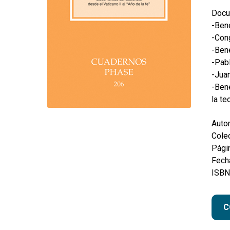
Docu
-Bene
-Cong
-Bene
-Pabl
-Juan
-Bene
la te
Autor
Colec
Pági
Fecha
ISBN
C