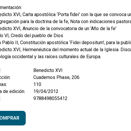
mentación:
dicto XVI, Carta apostólica ‘Porta fidei' con la que se convoca u
regación para la doctrina de la fe, Nota con indicaciones pastora
dicto XVI, Anuncio de la convocatoria de un ‘Año de la fe'
o VI, Credo del pueblo de Dios
 Pablo II, Constitución apostólica ‘Fidei depositum', para la publ
dicto XVI, Hermenéutica del momento actual de la Iglesia. Discu
ología occidental y las raíces culturales de Europa.
:
Benedicto XVI
ción:
Cuadernos Phase, 206
nas:
110
 de edición:
19/04/2012
:
9788498055412
OMPRAR