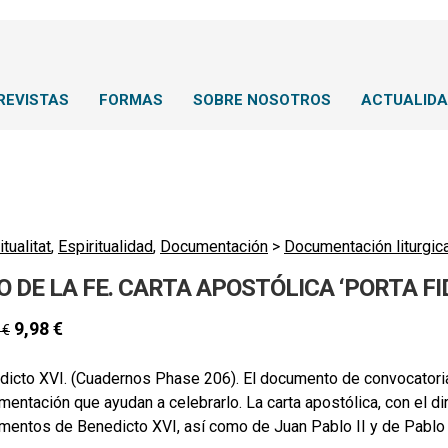
REVISTAS
FORMAS
SOBRE NOSOTROS
ACTUALID
itualitat
,
Espiritualidad
,
Documentación
>
Documentación liturgic
 DE LA FE. CARTA APOSTÓLICA ‘PORTA FID
9,98
€
0
€
icto XVI. (Cuadernos Phase 206). El documento de convocatoria 
entación que ayudan a celebrarlo. La carta apostólica, con el d
entos de Benedicto XVI, así como de Juan Pablo II y de Pablo VI