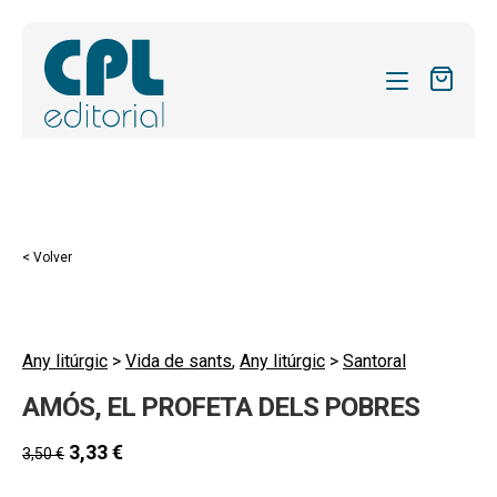
CATÁLOGO
MIS SUSCRIPCIONES
Expandi
REVISTAS
< Volver
el
FORMAS
menú
hijo
Expandi
SOBRE NOSOTROS
el
Any litúrgic
>
Vida de sants
,
Any litúrgic
>
Santoral
Expandi
ACTUALIDAD
menú
AMÓS, EL PROFETA DELS POBRES
el
hijo
Expandi
BLOG
menú
el
3,33
€
3,50
€
hijo
CONTACTO
menú