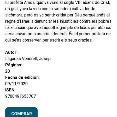
hijo
El profeta Amós, que va viure al segle VIII abans de Crist,
MI CUENTA
es guanyava la vida com a ramader i cultivador de
BUSCAR
sicòmors, però es va sentir cridat per Déu perquè anés al
regne d’Israel a denunciar les injustícies contra els pobres
CAT
i a anunciar que aviat aquell regne ple de luxes per als rics
seria envaït pels assiris i destruït. És el primer profeta de
ESP
qui se’ns conserven per escrit els seus oracles.
Autor:
Lligadas Vendrell, Josep
Páginas:
20
Fecha de edición:
09/11/2020
ISBN:
9788491653707
COMPRAR