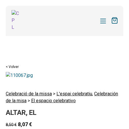
CATÁLOGO
MIS SUSCRIPCIONES
Expandi
REVISTAS
< Volver
el
FORMAS
menú
hijo
Expandi
SOBRE NOSOTROS
el
Celebració de la missa
>
L'espai celebratiu
,
Celebración
Expandi
ACTUALIDAD
de la misa
>
El espacio celebrativo
menú
el
hijo
Expandi
BLOG
ALTAR, EL
menú
el
hijo
CONTACTO
menú
8,07
€
8,50
€