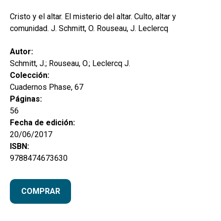
hijo
MI CUENTA
Cristo y el altar. El misterio del altar. Culto, altar y
BUSCAR
comunidad. J. Schmitt, O. Rouseau, J. Leclercq
CAT
Autor:
Schmitt, J.; Rouseau, O.; Leclercq J.
ESP
Colección:
Cuadernos Phase, 67
Páginas:
56
Fecha de edición:
20/06/2017
ISBN:
9788474673630
COMPRAR