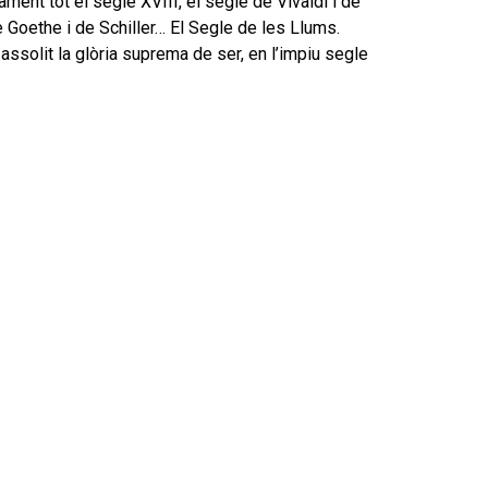
ment tot el segle XVIII, el segle de Vivaldi i de
 Goethe i de Schiller… El Segle de les Llums.
ssolit la glòria suprema de ser, en l’impiu segle