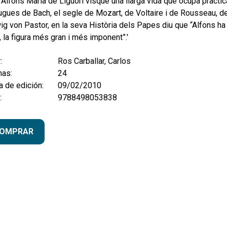
 Alfons Maria de Liguori visqué una llarga vida que ocupa pràctica
ugues de Bach, el segle de Mozart, de Voltaire i de Rousseau, de
g von Pastor, en la seva Història dels Papes diu que “Alfons ha a
, la figura més gran i més imponent”.'
:
Ros Carballar, Carlos
nas:
24
 de edición:
09/02/2010
:
9788498053838
OMPRAR