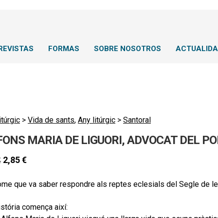
REVISTAS
FORMAS
SOBRE NOSOTROS
ACTUALID
itúrgic
>
Vida de sants
,
Any litúrgic
>
Santoral
FONS MARIA DE LIGUORI, ADVOCAT DEL P
2,85
€
€
ome que va saber respondre als reptes eclesials del Segle de l
história comença així: