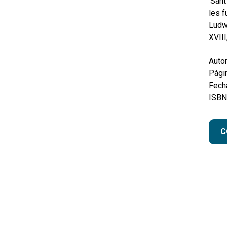
‘Sant
les f
Ludwi
XVIII
Autor
Pági
Fecha
ISBN
C