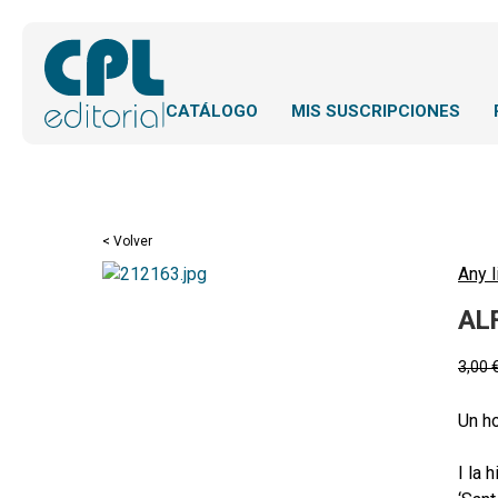
CATÁLOGO
MIS SUSCRIPCIONES
< Volver
Any l
AL
3,00
Un h
I la 