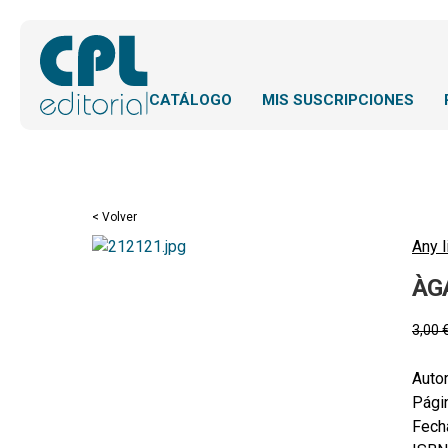
CATÁLOGO
MIS SUSCRIPCIONES
< Volver
Any l
ÀGA
3,00
Autor
Pági
Fecha