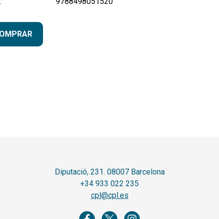
:
9788498051520
OMPRAR
Diputació, 231. 08007 Barcelona
+34 933 022 235
cpl@cpl.es