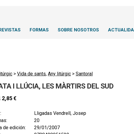
REVISTAS
FORMAS
SOBRE NOSOTROS
ACTUALID
itúrgic
>
Vida de sants
,
Any litúrgic
>
Santoral
TA I LLÚCIA, LES MÀRTIRS DEL SUD
2,85
€
€
:
Lligadas Vendrell, Josep
nas:
20
 de edición:
29/01/2007