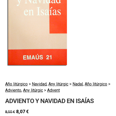
hijo
MI CUENTA
BUSCAR
CAT
ESP
Año litúrgico
>
Navidad
,
Any litúrgic
>
Nadal
,
Año litúrgico
>
Adviento
,
Any litúrgic
>
Advent
ADVIENTO Y NAVIDAD EN ISAÍAS
8,07
€
8,50
€