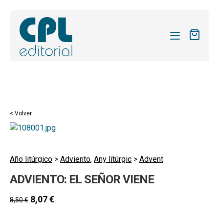
CATÁLOGO
MIS SUSCRIPCIONES
Expandi
REVISTAS
< Volver
el
FORMAS
menú
hijo
Expandi
SOBRE NOSOTROS
el
Año litúrgico
>
Adviento
,
Any litúrgic
>
Advent
Expandi
ACTUALIDAD
menú
ADVIENTO: EL SEÑOR VIENE
el
hijo
Expandi
BLOG
menú
el
8,07
€
8,50
€
hijo
CONTACTO
menú