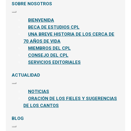
SOBRE NOSOTROS
Expandir
el
BIENVENIDA
menú
hijo
BECA DE ESTUDIOS CPL
UNA BREVE HISTORIA DE LOS CERCA DE
70 AÑOS DE VIDA
MIEMBROS DEL CPL
CONSEJO DEL CPL
SERVICIOS EDITORIALES
ACTUALIDAD
Expandir
el
NOTICIAS
menú
hijo
ORACIÓN DE LOS FIELES Y SUGERENCIAS
DE LOS CANTOS
BLOG
Expandir