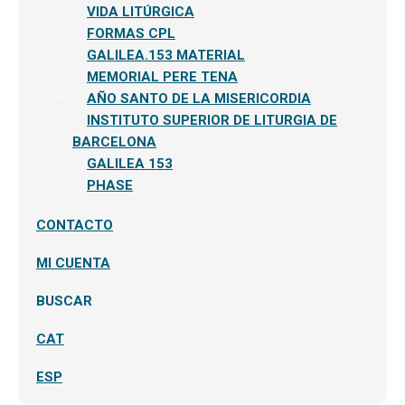
el
VIDA LITÚRGICA
menú
hijo
FORMAS CPL
GALILEA.153 MATERIAL
MEMORIAL PERE TENA
AÑO SANTO DE LA MISERICORDIA
INSTITUTO SUPERIOR DE LITURGIA DE
BARCELONA
GALILEA 153
PHASE
CONTACTO
MI CUENTA
BUSCAR
CAT
ESP