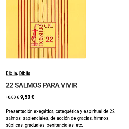
hijo
MI CUENTA
BUSCAR
CAT
ESP
Bíblia
,
Biblia
22 SALMOS PARA VIVIR
9,50
€
10,00
€
Presentación exegética, catequética y espiritual de 22
salmos: sapienciales, de acción de gracias, himnos,
súplicas, graduales, penitenciales, etc.