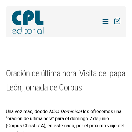
CATÁLOGO
MIS SUSCRIPCIONES
Expandi
REVISTAS
Oración de última hora: Visita del papa
el
FORMAS
menú
León, jornada de Corpus
hijo
Expandi
SOBRE NOSOTROS
el
Expandi
ACTUALIDAD
menú
el
hijo
Una vez más, desde
Misa Dominical
les ofrecemos una
Expandi
BLOG
menú
“oración de última hora” para el domingo 7 de junio
el
hijo
CONTACTO
(Corpus Christi / A), en este caso, por el próximo viaje del
menú