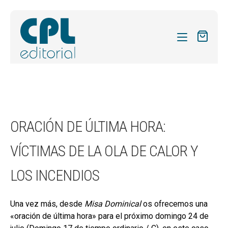
CATÁLOGO
MIS SUSCRIPCIONES
Expandi
REVISTAS
ORACIÓN DE ÚLTIMA HORA:
el
FORMAS
menú
VÍCTIMAS DE LA OLA DE CALOR Y
hijo
Expandi
SOBRE NOSOTROS
el
LOS INCENDIOS
Expandi
ACTUALIDAD
menú
el
hijo
Expandi
BLOG
menú
Una vez más, desde
Misa Dominical
os ofrecemos una
el
hijo
«oración de última hora» para el próximo domingo 24 de
CONTACTO
menú