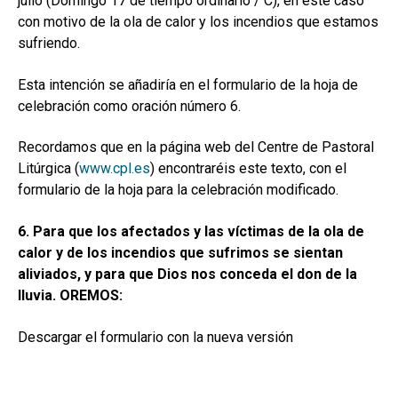
julio (Domingo 17 de tiempo ordinario / C), en este caso
hijo
MI CUENTA
con motivo de la ola de calor y los incendios que estamos
sufriendo.
BUSCAR
Esta intención se añadiría en el formulario de la hoja de
CAT
celebración como oración número 6.
ESP
Recordamos que en la página web del Centre de Pastoral
Litúrgica (
www.cpl.es
) encontraréis este texto, con el
formulario de la hoja para la celebración modificado.
6. Para que los afectados y las víctimas de la ola de
calor y de los incendios que sufrimos se sientan
aliviados, y para que Dios nos conceda el don de la
lluvia. OREMOS:
Descargar el formulario con la nueva versión