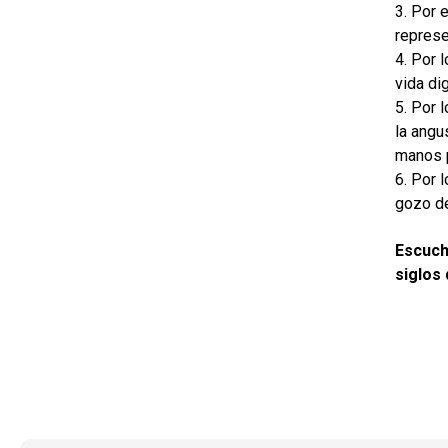
3. Por 
represe
4. Por 
vida di
5. Por 
la angu
manos 
6. Por 
gozo de
Escucha
siglos 