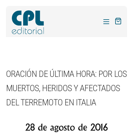
CATÁLOGO
MIS SUSCRIPCIONES
Expandi
REVISTAS
ORACIÓN DE ÚLTIMA HORA: POR LOS
el
FORMAS
menú
MUERTOS, HERIDOS Y AFECTADOS
hijo
Expandi
SOBRE NOSOTROS
el
DEL TERREMOTO EN ITALIA
Expandi
ACTUALIDAD
menú
el
hijo
Expandi
BLOG
menú
el
hijo
CONTACTO
menú