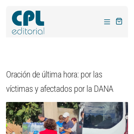
CATÁLOGO
MIS SUSCRIPCIONES
Expandi
REVISTAS
Oración de última hora: por las
el
FORMAS
menú
víctimas y afectados por la DANA
hijo
Expandi
SOBRE NOSOTROS
el
Expandi
ACTUALIDAD
menú
el
hijo
Expandi
BLOG
menú
el
hijo
CONTACTO
menú