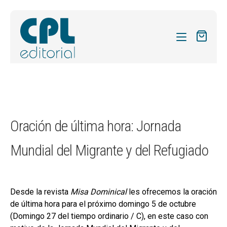
CATÁLOGO
MIS SUSCRIPCIONES
Expandi
REVISTAS
Oración de última hora: Jornada
el
FORMAS
menú
Mundial del Migrante y del Refugiado
hijo
Expandi
SOBRE NOSOTROS
el
Expandi
ACTUALIDAD
menú
el
hijo
Desde la revista
Misa Dominical
les ofrecemos la oración
Expandi
BLOG
menú
de última hora para el próximo domingo 5 de octubre
el
hijo
CONTACTO
(Domingo 27 del tiempo ordinario / C), en este caso con
menú