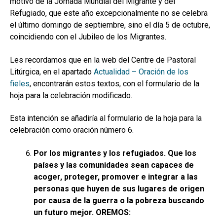
motivo de la Jornada Mundial del Migrante y del
hijo
MI CUENTA
Refugiado, que este año excepcionalmente no se celebra
el último domingo de septiembre, sino el día 5 de octubre,
BUSCAR
coincidiendo con el Jubileo de los Migrantes.
CAT
Les recordamos que en la web del Centre de Pastoral
ESP
Litúrgica, en el apartado
Actualidad – Oración de los
fieles
, encontrarán estos textos, con el formulario de la
hoja para la celebración modificado.
Esta intención se añadiría al formulario de la hoja para la
celebración como oración número 6.
Por los migrantes y los refugiados. Que los
países y las comunidades sean capaces de
acoger, proteger, promover e integrar a las
personas que huyen de sus lugares de origen
por causa de la guerra o la pobreza buscando
un futuro mejor. OREMOS: