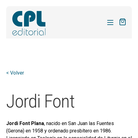
CATÁLOGO
MIS SUSCRIPCIONES
Expandi
REVISTAS
< Volver
el
FORMAS
menú
hijo
Expandi
Jordi Font
SOBRE NOSOTROS
el
Expandi
ACTUALIDAD
menú
el
hijo
Expandi
BLOG
menú
Jordi Font Plana
, nacido en San Juan las Fuentes
el
hijo
(Gerona) en 1958 y ordenado presbítero en 1986.
CONTACTO
menú