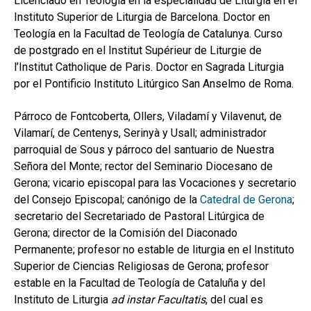
Licenciado en Teología en la especialidad de Liturgia en el
hijo
MI CUENTA
Instituto Superior de Liturgia de Barcelona. Doctor en
Teología en la Facultad de Teología de Catalunya. Curso
BUSCAR
de postgrado en el Institut Supérieur de Liturgie de
l’Institut Catholique de Paris. Doctor en Sagrada Liturgia
CAT
por el Pontificio Instituto Litúrgico San Anselmo de Roma.
ESP
Párroco de Fontcoberta, Ollers, Viladamí y Vilavenut, de
Vilamarí, de Centenys, Serinyà y Usall; administrador
parroquial de Sous y párroco del santuario de Nuestra
Señora del Monte; rector del Seminario Diocesano de
Gerona; vicario episcopal para las Vocaciones y secretario
del Consejo Episcopal; canónigo de la
Catedral de Gerona
;
secretario del Secretariado de Pastoral Litúrgica de
Gerona; director de la Comisión del Diaconado
Permanente; profesor no estable de liturgia en el Instituto
Superior de Ciencias Religiosas de Gerona; profesor
estable en la Facultad de Teología de Cataluña y del
Instituto de Liturgia
ad instar Facultatis
, del cual es