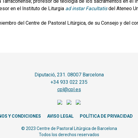
a Tarraconense; profesor de teología de los sacramentos en el I
esor en el Instituto de Liturgia
ad instar Facultatis
del Ateneo Uni
iembro del Centre de Pastoral Litúrgica, de su Consejo y del co
Diputació, 231. 08007 Barcelona
+34 933 022 235
cpl@cpl.es
NOS Y CONDICIONES
AVISO LEGAL
POLÍTICA DE PRIVACIDAD
© 2023 Centre de Pastoral Litúrgica de Barcelona
Todos los derechos reservados