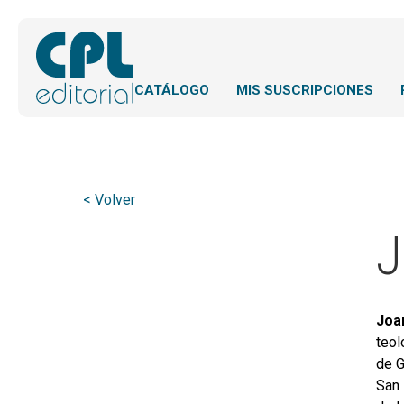
CATÁLOGO
MIS SUSCRIPCIONES
< Volver
J
Joa
teol
de G
San 