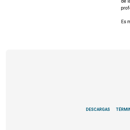
de l
prof
Es m
DESCARGAS
TÉRMI