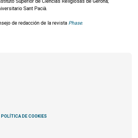
nstituto Superior de Ciencias Religiosas de Gerona;
versitario Sant Pacià.
nsejo de redacción de la revista
Phase
.
POLÍTICA DE COOKIES