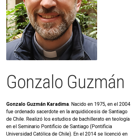
hijo
MI CUENTA
BUSCAR
CAT
ESP
Gonzalo Guzmán
Gonzalo Guzmán Karadima
. Nacido en 1975, en el 2004
fue ordenado sacerdote en la arquidiócesis de Santiago
de Chile. Realizó los estudios de bachillerato en teología
en el Seminario Pontificio de Santiago (Pontificia
Universidad Católica de Chile). En el 2014 se licenció en