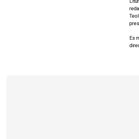
Litú
reda
Teol
pres
Es m
dire