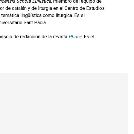
icensis Schola Lullistica
, miembro del equipo de
or de catalán y de liturgia en el Centro de Estudios
emática lingüística como litúrgica. Es el
iversitario Sant Pacià.
onsejo de redacción de la revista
Phase
. Es el