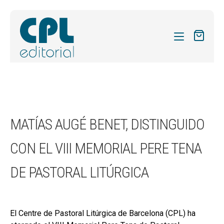
CATÁLOGO
MIS SUSCRIPCIONES
REVISTAS
MATÍAS AUGÉ BENET, DISTINGUIDO
FORMAS
CON EL VIII MEMORIAL PERE TENA
SOBRE NOSOTROS
DE PASTORAL LITÚRGICA
ACTUALIDAD
BLOG
CONTACTO
El Centre de Pastoral Litúrgica de Barcelona (CPL) ha