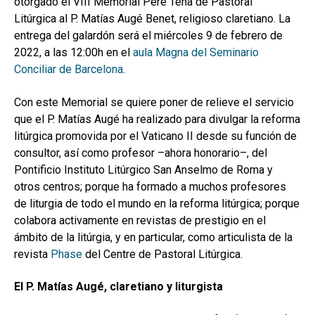
otorgado el VIII Memorial Pere Tena de Pastoral
MI CUENTA
Litúrgica al P. Matías Augé Benet, religioso claretiano. La
entrega del galardón será el miércoles 9 de febrero de
BUSCAR
2022, a las 12:00h en el
aula Magna del Seminario
CAT
Conciliar de Barcelona
.
ESP
Con este Memorial se quiere poner de relieve el servicio
que el P. Matías Augé ha realizado para divulgar la reforma
litúrgica promovida por el Vaticano II desde su función de
consultor, así como profesor –ahora honorario–, del
Pontificio Instituto Litúrgico San Anselmo de Roma y
otros centros; porque ha formado a muchos profesores
de liturgia de todo el mundo en la reforma litúrgica; porque
colabora activamente en revistas de prestigio en el
ámbito de la litúrgia, y en particular, como articulista de la
revista
Phase
del Centre de Pastoral Litúrgica.
El P.
Matías Augé, claretiano y liturgista