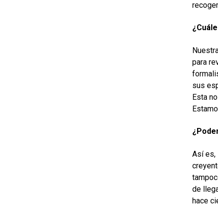
recogem
¿Cuáles
Nuestra
para rev
formali
sus esp
Esta no
Estamos
¿Podem
Así es,
creyent
tampoco
de lleg
hace ci