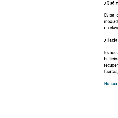
¿
Qué
c
Evitar 
mediado
es clave
¿Haci
Es nece
bullici
recuper
fuertes
Notícia