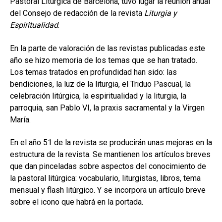
Pastoral Litúrgica de Barcelona, tuvo lugar la reunión anual
hijo
MI CUENTA
del Consejo de redacción de la revista
Liturgia y
Espiritualidad
.
BUSCAR
En la parte de valoración de las revistas publicadas este
ESP
año se hizo memoria de los temas que se han tratado.
Los temas tratados en profundidad han sido: las
bendiciones, la luz de la liturgia, el Triduo Pascual, la
celebración litúrgica, la espiritualidad y la liturgia, la
parroquia, san Pablo VI, la praxis sacramental y la Virgen
María.
En el año 51 de la revista se producirán unas mejoras en la
estructura de la revista. Se mantienen los artículos breves
que dan pinceladas sobre aspectos del conocimiento de
la pastoral litúrgica: vocabulario, liturgistas, libros, tema
mensual y flash litúrgico. Y se incorpora un artículo breve
sobre el icono que habrá en la portada.