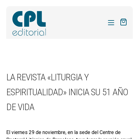
CATÁLOGO
MIS SUSCRIPCIONES
Expandi
REVISTAS
LA REVISTA «LITURGIA Y
el
FORMAS
menú
ESPIRITUALIDAD» INICIA SU 51 AÑO
hijo
Expandi
SOBRE NOSOTROS
el
DE VIDA
Expandi
ACTUALIDAD
menú
el
hijo
Expandi
BLOG
menú
el
hijo
CONTACTO
El viernes 29 de noviembre, en la sede del Centre de
menú