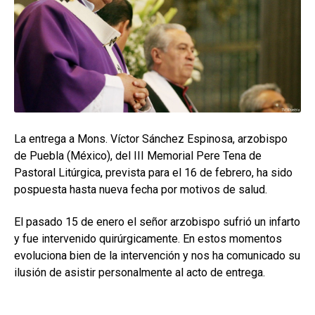
hijo
MI CUENTA
BUSCAR
CAT
ESP
La entrega a Mons. Víctor Sánchez Espinosa, arzobispo
de Puebla (México), del III Memorial Pere Tena de
Pastoral Litúrgica, prevista para el 16 de febrero, ha sido
pospuesta hasta nueva fecha por motivos de salud.
El pasado 15 de enero el señor arzobispo sufrió un infarto
y fue intervenido quirúrgicamente. En estos momentos
evoluciona bien de la intervención y nos ha comunicado su
ilusión de asistir personalmente al acto de entrega.