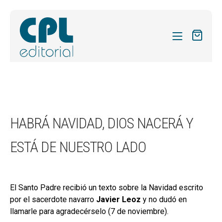
CATÁLOGO
MIS SUSCRIPCIONES
Expandi
REVISTAS
HABRÁ NAVIDAD, DIOS NACERÁ Y
el
FORMAS
menú
ESTÁ DE NUESTRO LADO
hijo
Expandi
SOBRE NOSOTROS
el
Expandi
ACTUALIDAD
menú
el
hijo
El Santo Padre recibió un texto sobre la Navidad escrito
Expandi
BLOG
menú
por el sacerdote navarro
Javier Leoz
y no dudó en
el
hijo
CONTACTO
llamarle para agradecérselo (7 de noviembre).
menú