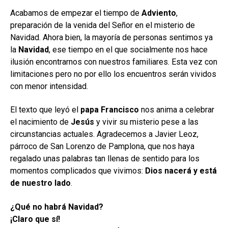
hijo
MI CUENTA
Acabamos de empezar el tiempo de
Adviento
,
preparación de la venida del Señor en el misterio de
BUSCAR
Navidad. Ahora bien, la mayoría de personas sentimos ya
la
Navidad
, ese tiempo en el que socialmente nos hace
CAT
ilusión encontrarnos con nuestros familiares. Esta vez con
ESP
limitaciones pero no por ello los encuentros serán vividos
con menor intensidad.
El texto que leyó el
papa Francisco
nos anima a celebrar
el nacimiento de
Jesús
y vivir su misterio pese a las
circunstancias actuales. Agradecemos a Javier Leoz,
párroco de San Lorenzo de Pamplona, que nos haya
regalado unas palabras tan llenas de sentido para los
momentos complicados que vivimos:
Dios nacerá y está
de nuestro lado
.
¿Qué no habrá Navidad?
¡Claro que sí!