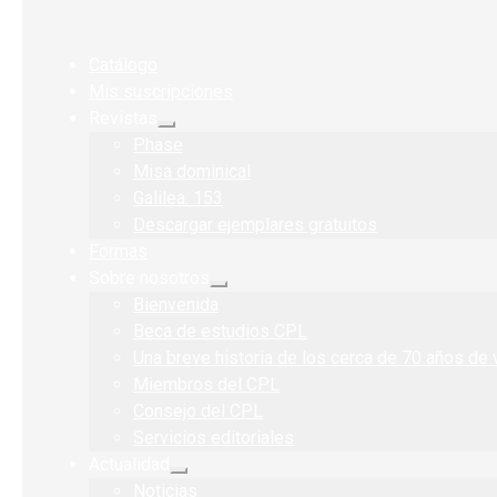
Catálogo
Mis suscripciones
Revistas
Expandir
Phase
el
menú
Misa dominical
hijo
Galilea. 153
Descargar ejemplares gratuitos
Formas
Sobre nosotros
Expandir
Bienvenida
el
menú
Beca de estudios CPL
hijo
Una breve historia de los cerca de 70 años de 
Miembros del CPL
Consejo del CPL
Servicios editoriales
Actualidad
Expandir
Noticias
el