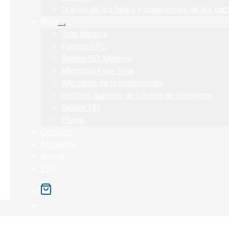
menú
Oración de los fieles y sugerencias de los can
hijo
Blog
Expandir
Vida litúrgica
el
menú
Formas CPL
hijo
Galilea.153 Material
Memorial Pere Tena
Año santo de la misericordia
Instituto Superior de Liturgia de Barcelona
Galilea 153
Phase
Contacto
Mi cuenta
Buscar
ESP