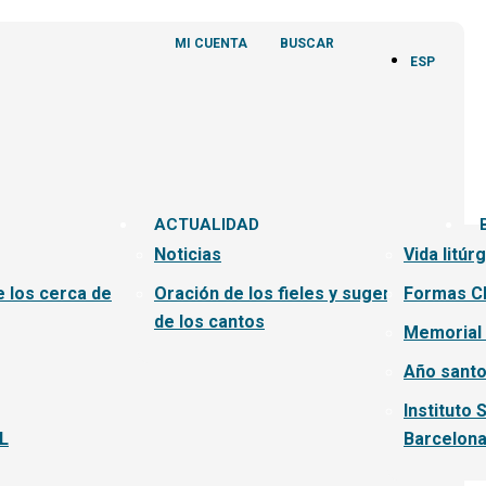
MI CUENTA
BUSCAR
ESP
ACTUALIDAD
Noticias
Vida litúr
e los cerca de
Oración de los fieles y sugerencias
Formas C
de los cantos
Memorial
Año santo
Instituto 
L
Barcelon